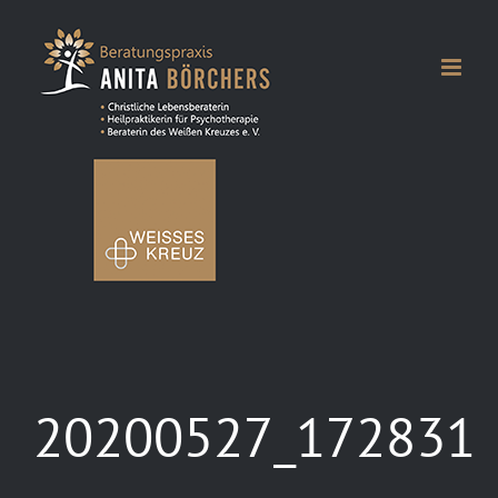
Zum
Inhalt
springen
20200527_172831