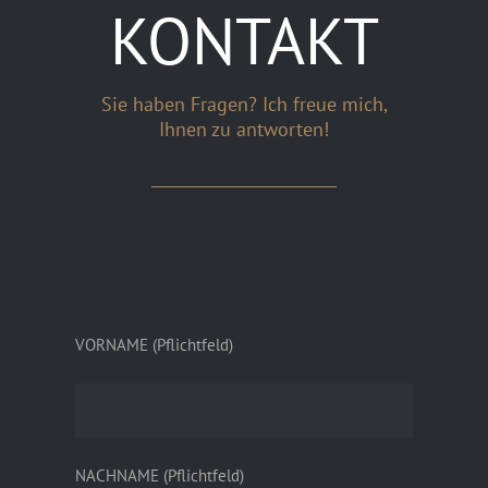
KONTAKT
Sie haben Fragen? Ich freue mich,
Ihnen zu antworten!
Bitte
lasse
Bitte
VORNAME (Pflichtfeld)
dieses
lasse
Feld
dieses
leer.
Feld
leer.
NACHNAME (Pflichtfeld)