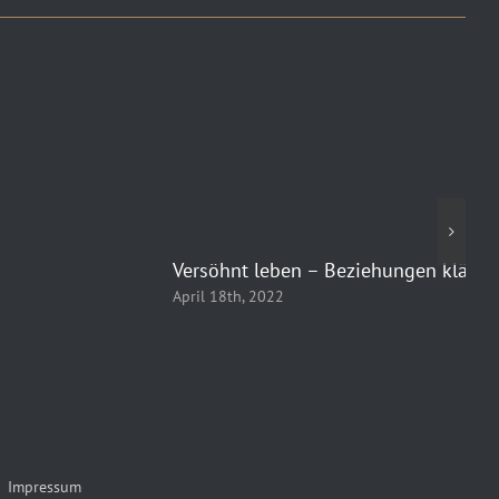
Versöhnt leben – Beziehungen klären
April 18th, 2022
20
PE
Jan
Impressum