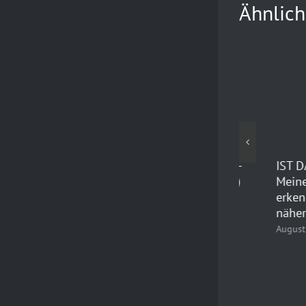
Ähnlich
TEAM.F-SEMINAR: Freiheit erleben-
IST DAS GO
Beziehungen klären (Basisseminar)
Meine unbe
erkennen un
Januar 13th, 2024
näherkomm
August 17th, 2