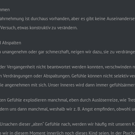
ehmen
ahrnehmung ist durchaus vorhanden, aber es gibt keine Auseinanders
Versuch, etwas konstruktiv zu verändern.
 Abspalten
u unangenehm oder gar schmerzhaft, neigen wir dazu, sie zu verdränge
 der Vergangenheit nicht beantwortet werden konnten, verschwinden nich
on Verdrängungen oder Abspaltungen. Gefühle können nicht selektiv v
e angenehmen mit sich. Unser Inneres wird dann immer gefühlsärmer b
ten Gefühle explodieren manchmal, eben durch Auslöserreize, wie Tret
ern uns dann manchmal, weshalb wir z. B. Angst empfinden, obwohl uns
Ursachen dieser „alten“ Gefühle nach, werden wir häufig mit unseren
 ob wir in diesem Moment innerlich noch dieses Kind seien. In der Ps