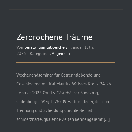
IST
DAS
GOTT
ODER
Zerbrochene Träume
BIN
ICH
Von
beratunganitaboerchers
|
Januar 17th,
2023
|
Kategorien:
Allgemein
DAS?
Meine
unbewus
Wochenendseminar für Getrenntlebende und
Denkmus
Geschiedene mit Kai Mauritz, Weisses Kreuz 24.-26.
erkennen
Februar 2023 Ort: Ev. Gästehäuser Sandkrug,
und
Oldenburger Weg 1, 26209 Hatten Jeder, der eine
Gottes
Trennung und Scheidung durchlebte, hat
Willen
schmerzhafte, quälende Zeiten kennengelernt [...]
näherko