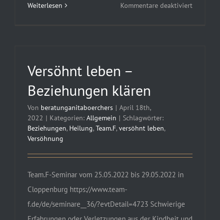
für
Weiterlesen
Kommentare deaktiviert
Zerbroch
Träume
Versöhnt leben –
Beziehungen klären
Von
beratunganitaboerchers
|
April 18th,
2022
|
Kategorien:
Allgemein
|
Schlagwörter:
Beziehungen
,
Heilung
,
Team.F
,
versöhnt leben
,
Versöhnung
Team.F-Seminar vom 25.05.2022 bis 29.05.2022 in
Cloppenburg https://www.team-
f.de/de/seminare__36/?evtDetail=4723 Schwierige
Erfahrungen oder Verletzungen aus der Kindheit und