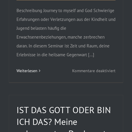
Beschreibung Journey to myself and God Schwierige
Erfahrungen oder Verletzungen aus der Kindheit und
Jugend belasten häufig die
Erwachsenenbeziehungen, manche zerbrechen
daran. In diesem Seminar ist Zeit und Raum, deine
Erlebnisse in die heilsame Gegenwart [...]
für
Weiterlesen
Kommentare deaktiviert
TEAM.F-
SEMINAR
Freiheit
erleben-
IST DAS GOTT ODER BIN
Beziehu
ICH DAS? Meine
klären
(Basissem