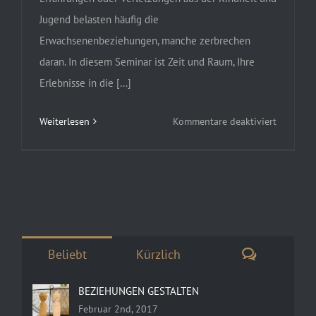
Jugend belasten häufig die
Erwachsenenbeziehungen, manche zerbrechen
daran. In diesem Seminar ist Zeit und Raum, Ihre
Erlebnisse in die [...]
für
Weiterlesen
Kommentare deaktiviert
Versöhnt
leben
–
Beziehu
klären
Kommenta
Beliebt
Kürzlich
BEZIEHUNGEN GESTALTEN
Februar 2nd, 2017