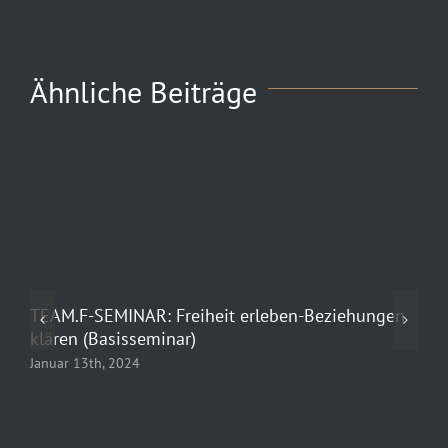
Ähnliche Beiträge
TEAM.F-SEMINAR: Freiheit erleben-Beziehungen
IS
klären (Basisseminar)
un
Wi
Januar 13th, 2024
Aug